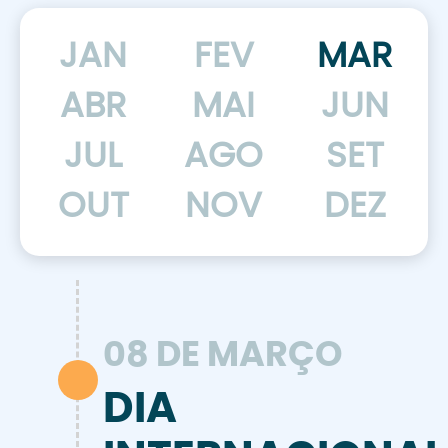
JAN
FEV
MAR
ABR
MAI
JUN
JUL
AGO
SET
OUT
NOV
DEZ
08 DE MARÇO
DIA