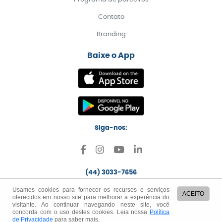
Contato
Branding
Baixe o App
Siga-nos:
(44) 3033-7656
Usamos cookies para fornecer os recursos e serviços
ACEITO
oferecidos em nosso site para melhorar a experência do
Status do sistema
API para Desenvolvedores
Segurança
visitante. Ao continuar navegando neste site, você
concorda com o uso destes cookies. Leia nossa
Política
Políticas e termos
de Privacidade
para saber mais.